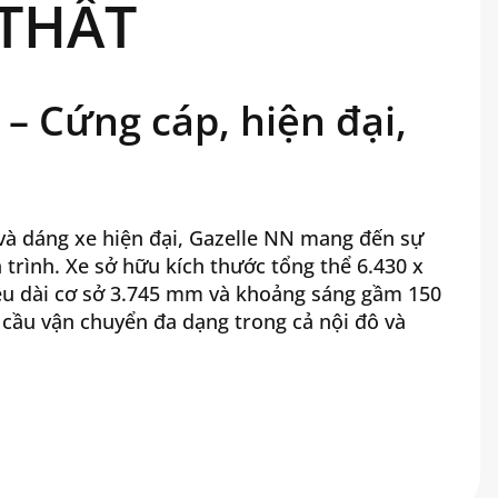
THẤT
6.430 х 2.068 х 2.760
1.750 / 1.560
– Cứng cáp, hiện đại,
3.745
150
cao cấp. Toàn bộ khung body làm từ thép hợp
và dáng xe hiện đại, Gazelle NN mang đến sự
không gian nội thất rộng rãi vượt trội, thiết kế
t kế theo cấu trúc vòng quay kín tăng độ vững
 trình. Xe sở hữu kích thước tổng thể 6.430 x
3.000
 Từng chi tiết đều được chăm chút tỉ mỉ, từ ghế
àn. Khung chassis được thiết kế với kết cấu
ều dài cơ sở 3.745 mm và khoảng sáng gầm 150
iều hòa độc lập cho đến các tiện ích hiện đại,
ệu quả hấp thụ lực va chạm tốt nhất, tăng độ
4.040
ầu vận chuyển đa dạng trong cả nội đô và
hoải mái và đẳng cấp trên mọi hành trình dài.
16
G51A, Euro V