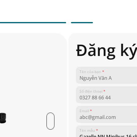
Đăng ký
Tên của bạn
*
Số điện thoại
*
Email
*
Tên mẫu
*