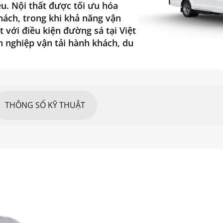
ệu. Nội thất được tối ưu hóa
hách, trong khi khả năng vận
t với điều kiện đường sá tại Việt
h nghiệp vận tải hành khách, du
THÔNG SỐ KỸ THUẬT
ĐƠN VỊ