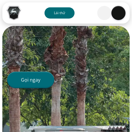
Lái thử
Về chúng tôi
Sản phẩm
Dịch vụ
Gọi ngay
Đại lý
Ưu đãi
Blog
Liên hệ